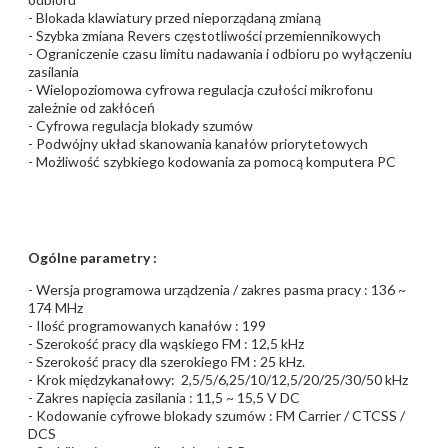
- Blokada klawiatury przed nieporządaną zmianą
- Szybka zmiana Revers częstotliwości przemiennikowych
- Ograniczenie czasu limitu nadawania i odbioru po wyłączeniu
zasilania
- Wielopoziomowa cyfrowa regulacja czułości mikrofonu
zależnie od zakłóceń
- Cyfrowa regulacja blokady szumów
- Podwójny układ skanowania kanałów priorytetowych
- Możliwość szybkiego kodowania za pomocą komputera PC
Ogólne parametry :
- Wersja programowa urządzenia / zakres pasma pracy : 136 ~
174 MHz
- Ilość programowanych kanałów : 199
- Szerokość pracy dla wąskiego FM : 12,5 kHz
- Szerokość pracy dla szerokiego FM : 25 kHz.
- Krok międzykanałowy: 2,5/5/6,25/10/12,5/20/25/30/50 kHz
- Zakres napięcia zasilania : 11,5 ~ 15,5 V DC
- Kodowanie cyfrowe blokady szumów : FM Carrier / CTCSS /
DCS