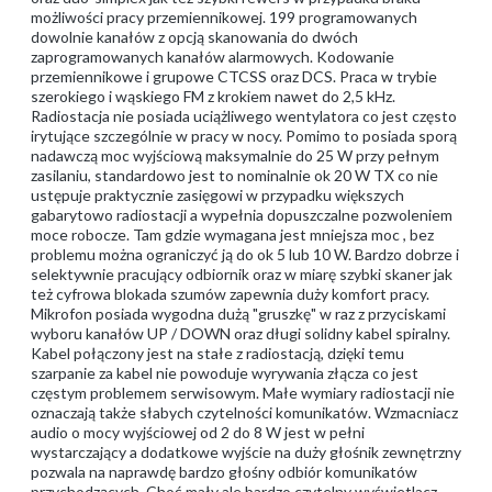
możliwości pracy przemiennikowej. 199 programowanych
dowolnie kanałów z opcją skanowania do dwóch
zaprogramowanych kanałów alarmowych. Kodowanie
przemiennikowe i grupowe CTCSS oraz DCS. Praca w trybie
szerokiego i wąskiego FM z krokiem nawet do 2,5 kHz.
Radiostacja nie posiada uciążliwego wentylatora co jest często
irytujące szczególnie w pracy w nocy. Pomimo to posiada sporą
nadawczą moc wyjściową maksymalnie do 25 W przy pełnym
zasilaniu, standardowo jest to nominalnie ok 20 W TX co nie
ustępuje praktycznie zasięgowi w przypadku większych
gabarytowo radiostacji a wypełnia dopuszczalne pozwoleniem
moce robocze. Tam gdzie wymagana jest mniejsza moc , bez
problemu można ograniczyć ją do ok 5 lub 10 W. Bardzo dobrze i
selektywnie pracujący odbiornik oraz w miarę szybki skaner jak
też cyfrowa blokada szumów zapewnia duży komfort pracy.
Mikrofon posiada wygodna dużą "gruszkę" w raz z przyciskami
wyboru kanałów UP / DOWN oraz długi solidny kabel spiralny.
Kabel połączony jest na stałe z radiostacją, dzięki temu
szarpanie za kabel nie powoduje wyrywania złącza co jest
częstym problemem serwisowym. Małe wymiary radiostacji nie
oznaczają także słabych czytelności komunikatów. Wzmacniacz
audio o mocy wyjściowej od 2 do 8 W jest w pełni
wystarczający a dodatkowe wyjście na duży głośnik zewnętrzny
pozwala na naprawdę bardzo głośny odbiór komunikatów
przychodzących. Choć mały ale bardzo czytelny wyświetlacz