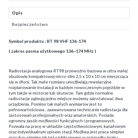
Opis
Bezpieczeństwo
Symbol produktu : RT 98 VHF 136-174
( zakres pasma użytkowego 136~174 MHz )
Radiostacja analogowa RT98 przewoźno-bazowa w ultra małej
obudowie kompaktowej micro-slim 2,5 x 10 x 10 cm mieszcząca
się w dłoni. Tak małe rozmiary umożliwiają rewelacyjne
rozplanowanie instalacji w każdym nowoczesnym pojeździe w
tym także w motorze lub skuterze. Tam gdzie normalne
radiostacje zajmują jedno miejsce możemy zainstalować dwa
urządzenia. Pomimo tak małych wymiarów jest to
pełnowartościowa , zaawansowana technicznie radiostacja dla
zastosowań profesjonalnych oraz amatorskich. Posiada
ogromny zasób możliwości funkcyjnych i programowych.
Pozwala na pracę w układzie częstotliwościowym, kanałowym
oraz indywidualnym opisem stacji. Możliwa jest praca simplex
oraz duo-simplex jak też szybki rewers w przypadku braku