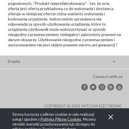
pogodowych. ."Produkt nieprefabrykowany" - tzn. że w/w
oferta jest ofertą przykładową co do wykonania i dostawca
oferuje w niniejszej ofercie różne warianty wykonania i
kodowania urządzenia. Jednocześnie sprzedawca nie
odpowiada za sposób użytkowania urządzenia, które to
urządzenie użytkownik może wykorzystywać w sposób
niezgodny z przeznaczeniem, nielegalny i zabroniony prawem na
danym obszarze. Użytkowanie niezgodne z przeznaczeniem i
zastosowaniem nie jest objęte prawem zwrotu ani gwarancji !
Stopka
Connect with us
COPYRIGHT © 2021 MITCOM-ELECTRONIC.
Strona korzysta z plików cookies w celu realizacji
Pokaż pełną wersję strony
usług i zgodnie z
Polityką Plików Cookies
. Możesz
określić warunki przechowywania lub dostępu do
, powered by
.
Sklep internetowy Shoplo.pl
Shoper