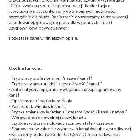
LCD pozwala na szeroki kąt obserwacji. Radiostacja o
rewelacyjnym stosunku ceny do ogromnych możliwości,
szczególnie dla służb. Radiostacje dostarczamy także w wersji
zakodowanej, gotowej do pracy dla wybranych służb i
użytkowników indywidualnych.
Pozostałe dane w niniejszym opisie.
Ogólne funkcje :
- Tryb pracy profesjonalnej "nazwa / kanał".
- Tryb pracy amatorskiej " częstotliwość / kanał "
- Automatyczna opcja auto-włączania na zaprogramowany
kanał
- Opcja kontroli napięcia zasilania
- Pamięć ustawienia głośności
- Szybka zmiana wyświetlania " częstotliwość / kanał / nazwa "
- Wprowadzanie dowolnej nazwy kanału
- Szybkie wyłączenie blokady szumów stałe / czasowe
- Skanowanie w zakresie wybranych kanałów lub częstotliwości
- Niezależny koder i dekoder CTCSS / DCS dla nadawania i
odbioru