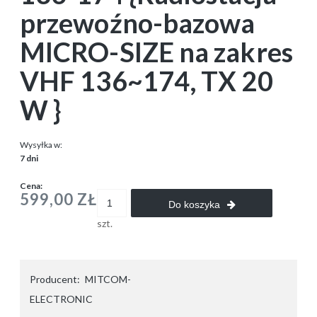
przewoźno-bazowa
MICRO-SIZE na zakres
VHF 136~174, TX 20
W }
Wysyłka w:
7 dni
Cena:
599,00 ZŁ
Do koszyka
szt.
Producent:
MITCOM-
ELECTRONIC