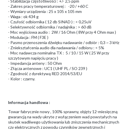
- Stabilizacja częstotliwości : +/- 2,5 ppm
- Zakres pracy temperaturowej : -20 / +60 C
- Wymiary urządzenia : 25 x 105 x 105 mm
- Waga : ok 434 g
- Czułość odbiornika ( 12 db SINAD ) : < 0,25uV
- Selektywność odbiornika / nadajnika : > 60 dB
- Moc wyjściowa audio : 2W / 16 Ohm ( 8W przy 4 Ohm max )
- Modulacja : FM ( F3E )
- Pasmo przenoszenia dźwięku nadawanie / odbiór : 0,3 ~ 3 kHz
- Zniekształcenia audio dla nadawania / odbioru : < 5%
- Moc nadawcza nominalna TX : 5 / 10 / 15 W ( 25 W przy
szczytowym napięciu pracy )
- Impedancja anteny : 50 Ohm
- Złącza antenowe : UC1 ( UHF PL / SO 239 )
- Zgodność z dyrektywą RED 2014/53/EU
- Kolor : czarny.
Informacja handlowa :
Towar fabrycznie nowy , 100% sprawny, objęty 12-miesięczną
gwarancją na wady ukryte z wyłączeniem wad powstałych na
skutek wadliwego użytkowania lub zniszczenia mechanicznych
czy elektrycznych z powodu czynników zewnętrznych i