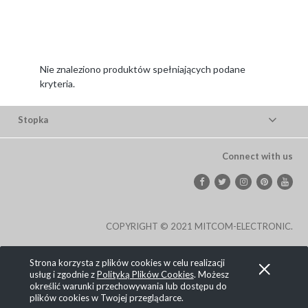
Nie znaleziono produktów spełniających podane
kryteria.
Stopka
Connect with us
COPYRIGHT © 2021 MITCOM-ELECTRONIC.
Pokaż pełną wersję strony
Strona korzysta z plików cookies w celu realizacji
usług i zgodnie z
Polityką Plików Cookies
. Możesz
, powered by
.
Sklep internetowy Shoplo.pl
Shoper
określić warunki przechowywania lub dostępu do
plików cookies w Twojej przeglądarce.