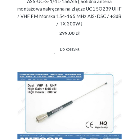
ASS-UC-S-1/4L-156AIS { Solidna antena
montażowa nakręcana na złącze UC1 SO239 UHF
/ VHF FM Morska 154-165 MHz AIS-DSC / +3dB
/ TX 300W }
299,00 zł
Do koszyka