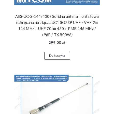
ASS-UC-S-144/430 { Solidna antena montażowa
nakręcana na złącze UC1 SO239 UHF / VHF 2m
144 MHz + UHF 70cm 430 + PMR 446 MHz /
+9dB / TX 800W }
299,00 zł
Do koszyka