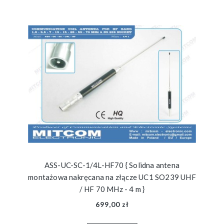
ASS-UC-SC-1/4L-HF70 { Solidna antena
montażowa nakręcana na złącze UC1 SO239 UHF
/ HF 70 MHz - 4 m }
699,00 zł