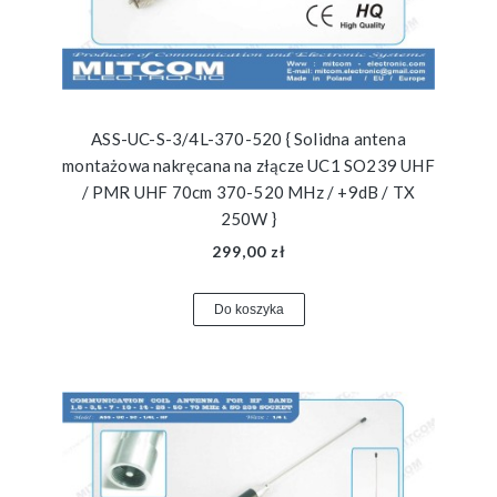
ASS-UC-S-3/4L-370-520 { Solidna antena
montażowa nakręcana na złącze UC1 SO239 UHF
/ PMR UHF 70cm 370-520 MHz / +9dB / TX
250W }
299,00 zł
Do koszyka