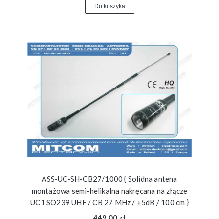
Do koszyka
ASS-UC-SH-CB27/1000 { Solidna antena
montażowa semi-helikalna nakręcana na złącze
UC1 SO239 UHF / CB 27 MHz / +5dB / 100 cm }
449,00 zł