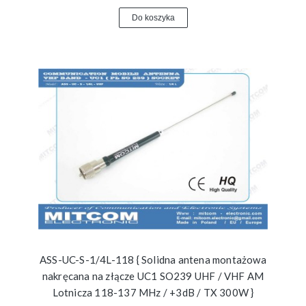
Do koszyka
ASS-UC-S-1/4L-118 { Solidna antena montażowa
nakręcana na złącze UC1 SO239 UHF / VHF AM
Lotnicza 118-137 MHz / +3dB / TX 300W }