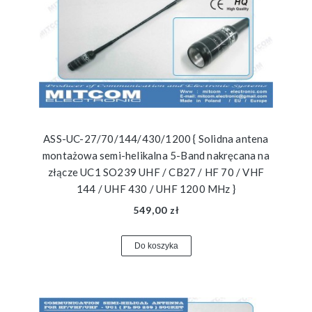
ASS-UC-27/70/144/430/1200 { Solidna antena
montażowa semi-helikalna 5-Band nakręcana na
złącze UC1 SO239 UHF / CB27 / HF 70 / VHF
144 / UHF 430 / UHF 1200 MHz }
549,00 zł
Do koszyka