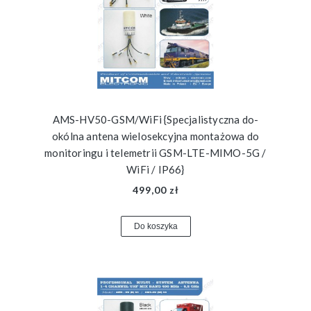
AMS-HV50-GSM/WiFi {Specjalistyczna do-
okólna antena wielosekcyjna montażowa do
monitoringu i telemetrii GSM-LTE-MIMO-5G /
WiFi / IP66}
499,00 zł
Do koszyka