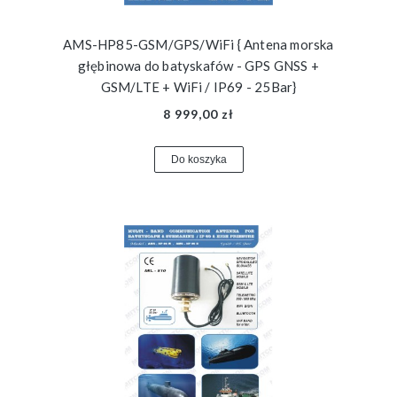
AMS-HP85-GSM/GPS/WiFi { Antena morska
głębinowa do batyskafów - GPS GNSS +
GSM/LTE + WiFi / IP69 - 25Bar}
8 999,00 zł
Do koszyka