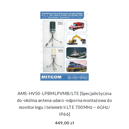
AMS-HV50-LPBMLPVMB/LTE {Specjalistyczna
do-okólna antena udaro-odporna montażowa do
monitoringu i telemetrii LTE 700MHz ~ 6GHz/
IP66}
449,00 zł