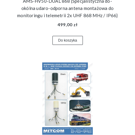
AMS-HV50-DUAL 868 {Specjalistyczna do-
okólna udaro-odporna antena montażowa do
monitoringu i telemetrii 2x UHF 868 MHz / IP66}
499,00 zł
Do koszyka