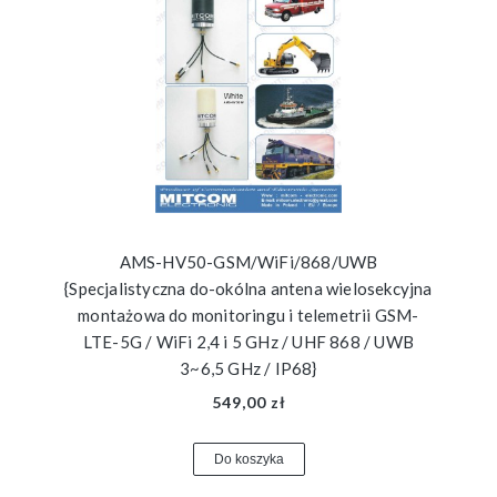
AMS-HV50-GSM/WiFi/868/UWB
{Specjalistyczna do-okólna antena wielosekcyjna
montażowa do monitoringu i telemetrii GSM-
LTE-5G / WiFi 2,4 i 5 GHz / UHF 868 / UWB
3~6,5 GHz / IP68}
549,00 zł
Do koszyka