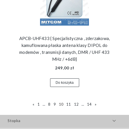
APCB-UHF433 { Specjalistyczna , zderzakowa,
kamuflowana płaska antena klasy DIPOL do
modemów , transmisji danych, DMR / UHF 433
MHz / +6dB}
249,00 zł
Do koszyka
«
1
...
8
9
10
11
12
...
14
»
Stopka