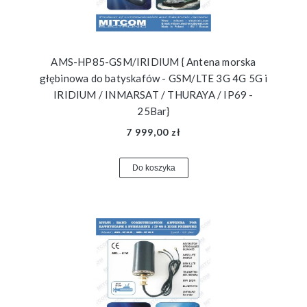
AMS-HP85-GSM/IRIDIUM { Antena morska
głębinowa do batyskafów - GSM/LTE 3G 4G 5G i
IRIDIUM / INMARSAT / THURAYA / IP69 -
25Bar}
7 999,00 zł
Do koszyka