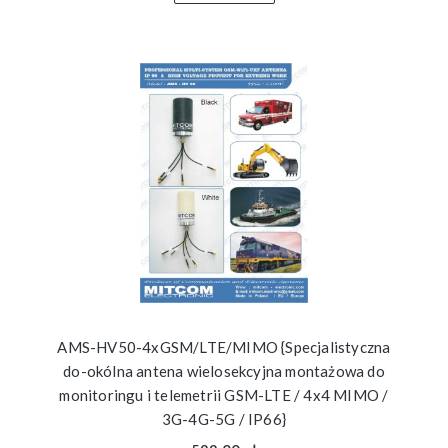
AMS-HV50-4xGSM/LTE/MIMO {Specjalistyczna
do-okólna antena wielosekcyjna montażowa do
monitoringu i telemetrii GSM-LTE / 4x4 MIMO /
3G-4G-5G / IP66}