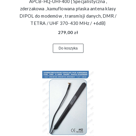
APCB-HQ-UHF400 { Specjalistyczna ,
zderzakowa , kamuflowana płaska antena klasy
DIPOL do modemów , transmisji danych, DMR /
TETRA / UHF 370-430 MHz / +6dB}
279,00 zł
Do koszyka