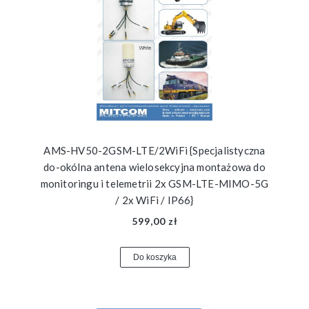
AMS-HV50-2GSM-LTE/2WiFi {Specjalistyczna
do-okólna antena wielosekcyjna montażowa do
monitoringu i telemetrii 2x GSM-LTE-MIMO-5G
/ 2x WiFi / IP66}
599,00 zł
Do koszyka