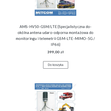
AMS-HV50-GSM/LTE {Specjalistyczna do-
okólna antena udaro-odporna montażowa do
monitoringu i telemetrii GSM-LTE-MIMO-5G /
IP66}
399,00 zł
Do koszyka