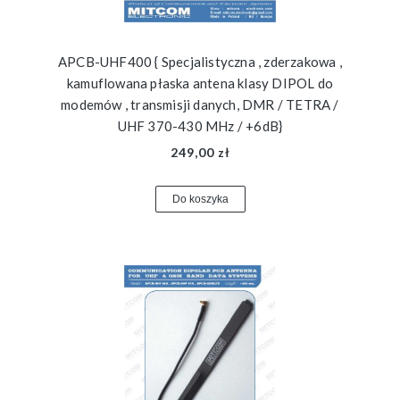
APCB-UHF400 { Specjalistyczna , zderzakowa ,
kamuflowana płaska antena klasy DIPOL do
modemów , transmisji danych, DMR / TETRA /
UHF 370-430 MHz / +6dB}
249,00 zł
Do koszyka